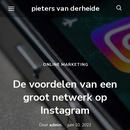
Ga
pieters van derheide
naar
inhoud
(druk
op
Enter)
ONLINE MARKETING
De voordelen van een
groot netwerk op
Instagram
Door
admin
juni 10, 2022