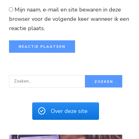
Mijn naam, e-mail en site bewaren in deze
browser voor de volgende keer wanneer ik een
reactie plaats.
Z
o
e
k
Over deze site
e
n
n