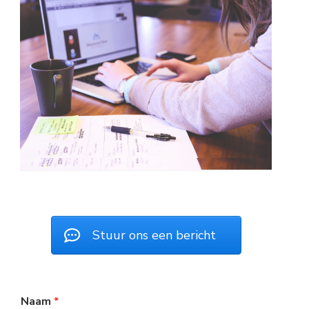
a
a
r...
Stuur ons een bericht
Naam
*