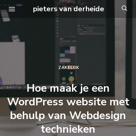
Ga
pieters van derheide
naar
inhoud
(druk
op
Enter)
ZAKELIJK
Hoe maak je een
WordPress website met
behulp van Webdesign
technieken