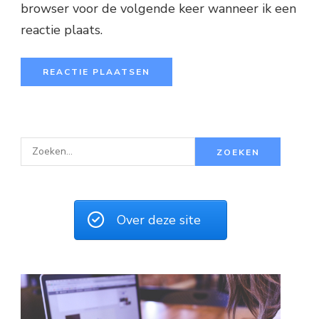
browser voor de volgende keer wanneer ik een
reactie plaats.
Z
o
e
k
Over deze site
e
n
n
a
a