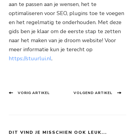
aan te passen aan je wensen, het te
optimaliseren voor SEO, plugins toe te voegen
en het regelmatig te onderhouden. Met deze
gids ben je klaar om de eerste stap te zetten
naar het maken van je droom website! Voor
meer informatie kun je terecht op
https://stuurlui.nl
.
Berichtnavigatie
Vorig
Volgend
VORIG ARTIKEL
VOLGEND ARTIKEL
bericht:
bericht:
DIT VIND JE MISSCHIEN OOK LEUK...